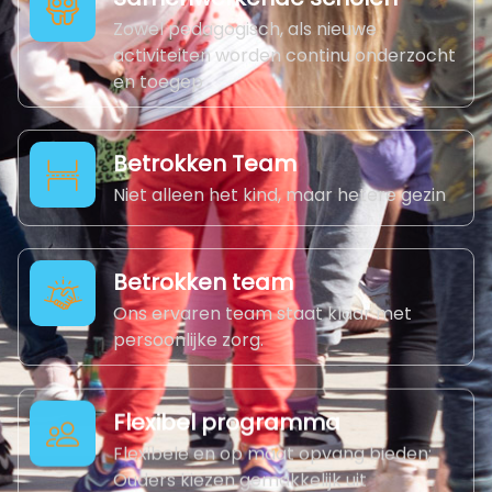
Zowel pedagogisch, als nieuwe
activiteiten worden continu onderzocht
en toegep
Betrokken Team
Niet alleen het kind, maar hetere gezin
Betrokken team
Ons ervaren team staat klaar met
persoonlijke zorg.
Flexibel programma
Flexibele en op maat opvang bieden;
Ouders kiezen gemakkelijk uit