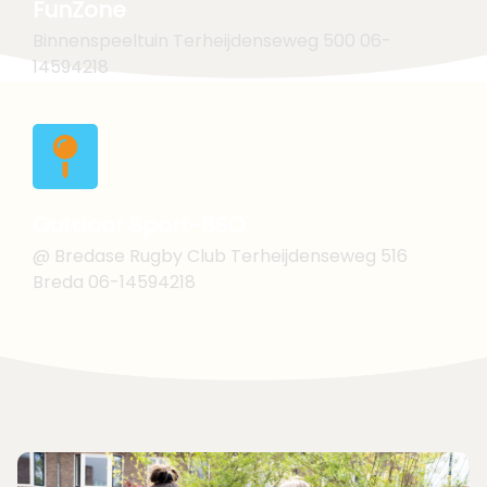
FunZone
Binnenspeeltuin
Terheijdenseweg 500 06-
14594218
Outdoor Sport-BSO
@ Bredase Rugby
Club Terheijdenseweg 516
Breda 06-14594218