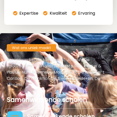
Expertise
Kwaliteit
Ervaring
Wat ons uniek maakt
Samenwerkende scholen; St. Joseph, De
Spoorzoeker, Ste Maerte, Eerste Rith, Petrus &
Paulus, Nuts Boeimeer, Montessori, De Weerijs; ’t
Carillon, De Klankhof, De $Heemskinderen, De
Vincent.
Samenwerkende scholen
Samenwerkende scholen