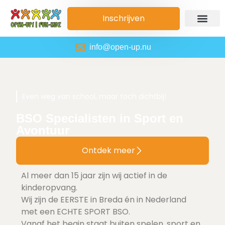
Inschrijven
info@open-up.nu
Even weg van school, maar toch dichtbij!
BSO Specialisten in Sport en
Avontuur
Ontdek meer
Al meer dan 15 jaar zijn wij actief in de
kinderopvang.
Wij zijn de EERSTE in Breda én in Nederland
met een ECHTE
SPORT BSO
.
Vanaf het begin staat buiten spelen, sport en