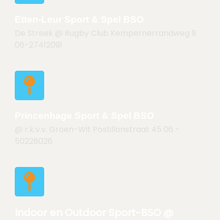
Etten-Leur Sport & Spel BSO
De Streek @ Rugby Club
Kempernerrandweg 9
06-27412091
Princenhage Sport & Spel BSO
@ r.k.v.v. Groen-Wit
Postillonstraat 45 06 -
50228026
Indoor en Outdoor Sport-BSO @