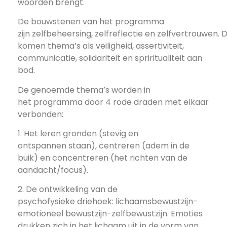
woorden brengt.
De bouwstenen van het programma
zijn
zelfbeheersing, zelfreflectie en zelfvertrouwen.
D
komen thema’s als veiligheid, assertiviteit,
communicatie, solidariteit en spriritualiteit aan
bod.
De genoemde thema’s worden in
het programma door 4 rode draden met elkaar
verbonden:
1.
Het leren
gronden
(stevig en
ontspannen staan),
centreren
(adem in de
buik) en
concentreren
(het richten van de
aandacht/focus).
2.
De ontwikkeling van de
psychofysieke driehoek:
lichaamsbewustzijn-
emotioneel bewustzijn-zelfbewustzijn.
Emoties
drukken zich in het lichaam uit in de vorm van