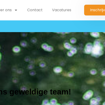
er ons
Contact
Vacatures
Inschrij
ns geweldige team!