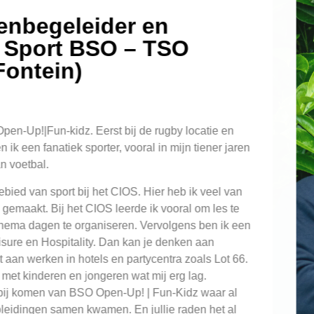
enbegeleider en
 Sport BSO – TSO
ontein)
n-Up!|Fun-kidz. Eerst bij de rugby locatie en
ik een fanatiek sporter, vooral in mijn tiener jaren
n voetbal.
bied van sport bij het CIOS. Hier heb ik veel van
emaakt. Bij het CIOS leerde ik vooral om les te
hema dagen te organiseren. Vervolgens ben ik een
sure en Hospitality. Dan kan je denken aan
aan werken in hotels en partycentra zoals Lot 66.
met kinderen en jongeren wat mij erg lag.
bij komen van BSO Open-Up! | Fun-Kidz waar al
eidingen samen kwamen. En jullie raden het al