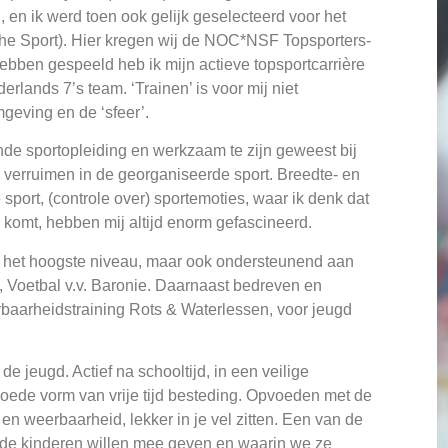
 en ik werd toen ook gelijk geselecteerd voor het
he Sport). Hier kregen wij de NOC*NSF Topsporters-
hebben gespeeld heb ik mijn actieve topsportcarrière
rlands 7’s team. ‘Trainen’ is voor mij niet
mgeving en de ‘sfeer’.
de sportopleiding en werkzaam te zijn geweest bij
verruimen in de georganiseerde sport. Breedte- en
ort, (controle over) sportemoties, waar ik denk dat
omt, hebben mij altijd enorm gefascineerd.
op het hoogste niveau, maar ook ondersteunend aan
 Voetbal v.v. Baronie. Daarnaast bedreven en
baarheidstraining Rots & Waterlessen, voor jeugd
e jeugd. Actief na schooltijd, in een veilige
ede vorm van vrije tijd besteding. Opvoeden met de
en weerbaarheid, lekker in je vel zitten. Een van de
 de kinderen willen mee geven en waarin we ze