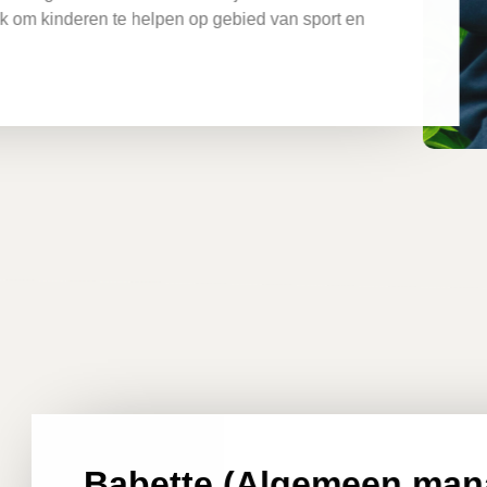
ek om kinderen te helpen op gebied van sport en
Babette (Algemeen man